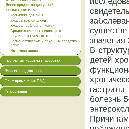
исслед
Линия продуктов для детей
свидете
КОСМЕЦЕФТИКА
Косметика для лица
заболев
Уход за зрелой кожей
Уход за проблемной кожей
существе
Средства гигиены полости рта
Лечебная косметика "Naturasept"
значения 
Космецевтические и лечебные средства
Active
В структу
Интимная линия
детей хро
Программы коррекции здоровья
функцио
Лучшие предложения
хрониче
Опыт применения БАД
гастриты
Информация
болезнь 
энтерокол
Причин
неблагопр