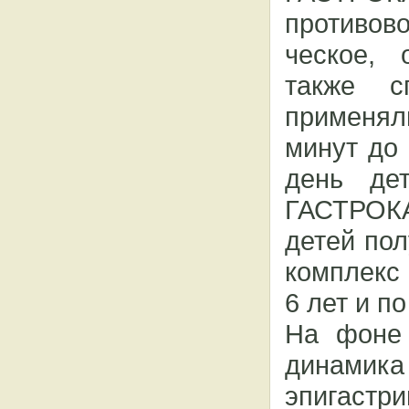
противово
ческое, 
также с
применял
минут до 
день де
ГАСТРОКА
детей по
комплекс 
6 лет и по
На фоне 
динамик
эпигастри