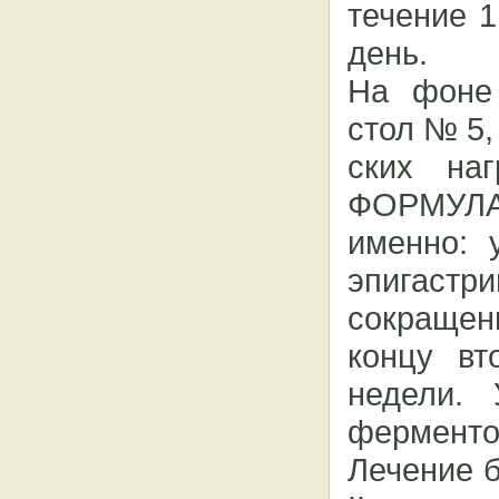
течение 1
день.
На фоне 
стол № 5,
ских на
ФОРМУЛА
именно: 
эпигастри
сокращен
концу вт
недели.
ферментов
Лечение б