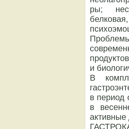
ры; нес
белкова
психоэм
Проблем
современ
продуктов
и биологи
В компл
гастроэнт
в период
в весенн
активные 
ГАСТРО