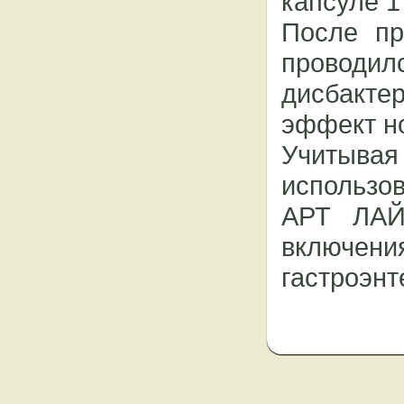
капсуле 1
После пр
проводилс
дисбакт
эффект н
Учитыва
использо
АРТ ЛАЙ
включен
гастроэнт