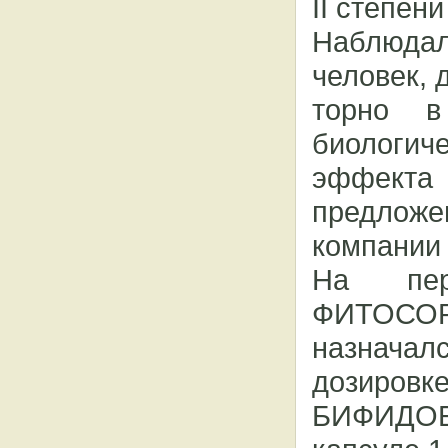
II степен
Наблюдал
человек, 
торно в
биологич
эффекта
предложе
компании
На пер
ФИТОСОРБ
назнача
дозиров
БИФИДОБ