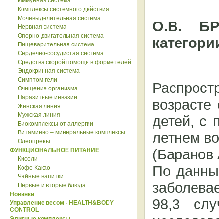
Иммунная система
Комплексы системного действия
Мочевыделительная система
О.В. БР
Нервная система
Опорно-двигательная система
категори
Пищеварительная система
Сердечно-сосудистая система
Средства скорой помощи в форме гелей
Эндокринная система
Симптом-гели
Распростр
Очищение организма
Паразитные инвазии
возрасте 
Женская линия
Мужская линия
детей, с 
Биокомплексы от аллергии
Витаминно – минеральные комплексы
летнем во
Олеопрены
(Баранов А
ФУНКЦИОНАЛЬНОЕ ПИТАНИЕ
Кисели
По данны
Кофе Какао
Чайные напитки
заболева
Первые и вторые блюда
Новинки
98,3 сл
Управление весом - HEALTH&BODY
CONTROL
Элитные комплексы