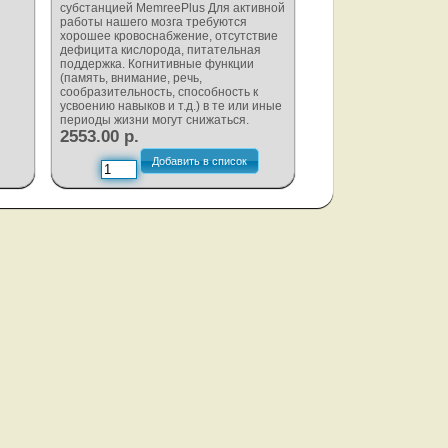
субстанцией MemreePlus Для активной
работы нашего мозга требуются
хорошее кровоснабжение, отсутствие
дефицита кислорода, питательная
поддержка. Когнитивные функции
(память, внимание, речь,
сообразительность, способность к
усвоению навыков и т.д.) в те или иные
периоды жизни могут снижаться.
2553.00 р.
Добавить в список