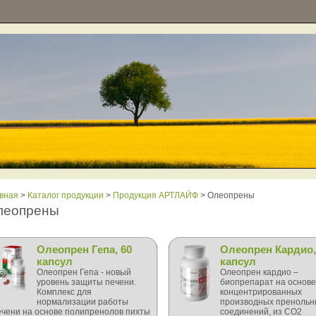
вная
>
Каталог продукции
>
Продукция АРТЛАЙФ
> Олеопрены
леопрены
Олеопрен Гепа, 60
Олеопрен Кардио,
капсул
капсул
Олеопрен Гепа - новый
Олеопрен кардио –
уровень защиты печени.
биопрепарат на основе
Комплекс для
концентрированных
нормализации работы
производных пренольн
ечени на основе полипренолов пихты
соединений, из СО2