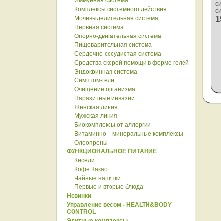
Иммунная система
с
Комплексы системного действия
с
1
Мочевыделительная система
Нервная система
Опорно-двигательная система
Пищеварительная система
Сердечно-сосудистая система
Средства скорой помощи в форме гелей
Эндокринная система
Симптом-гели
Очищение организма
Паразитные инвазии
Женская линия
Мужская линия
Биокомплексы от аллергии
Витаминно – минеральные комплексы
Олеопрены
ФУНКЦИОНАЛЬНОЕ ПИТАНИЕ
Кисели
Кофе Какао
Чайные напитки
Первые и вторые блюда
Новинки
Управление весом - HEALTH&BODY
CONTROL
Элитные комплексы