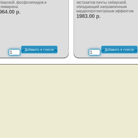
ибирской, фосфолипидов и
экстрактов пихты сибирской,
илимарина.
обладающий направленным
964.00 р.
кардиопротекторным эффектом.
1983.00 р.
Добавить в список
Добавить в список