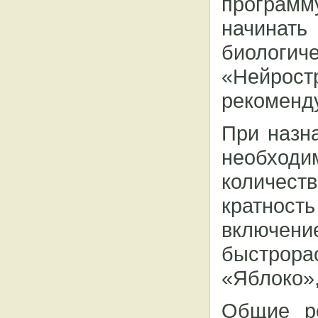
программ
начинат
биологи
«Нейрос
рекоменду
При назн
необходи
количес
кратность
включен
быстрор
«Яблоко»,
Общие ре