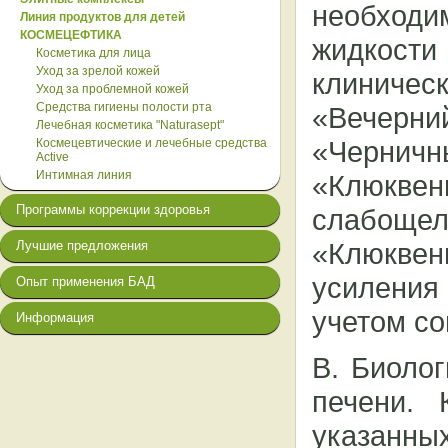
необходи
Линия продуктов для детей
КОСМЕЦЕФТИКА
жидкост
Косметика для лица
Уход за зрелой кожей
клиничес
Уход за проблемной кожей
Средства гигиены полости рта
«Вечерни
Лечебная косметика "Naturasept"
«Черни
Космецевтические и лечебные средства
Active
Интимная линия
«Клюкве
Программы коррекции здоровья
слабощ
«Клюкве
Лучшие предложения
усиления
Опыт применения БАД
учетом со
Информация
В. Биоло
печени.
указанных