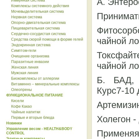
А. Энтеро
Иммунная система
Комплексы системного действия
Мочевыделительная система
Принимать
Нервная система
Опорно-двигательная система
Фитосорб
Пищеварительная система
Сердечно-сосудистая система
чайной ло
Средства скорой помощи в форме гелей
Эндокринная система
Симптом-гели
Токсфайте
Очищение организма
Паразитные инвазии
чайной ло
Женская линия
Мужская линия
Б. БАД,
Биокомплексы от аллергии
Витаминно – минеральные комплексы
Курс7-10 
Олеопрены
ФУНКЦИОНАЛЬНОЕ ПИТАНИЕ
Кисели
Артемизин
Кофе Какао
Чайные напитки
Холегон -
Первые и вторые блюда
Новинки
Управление весом - HEALTH&BODY
Применя
CONTROL
Элитные комплексы