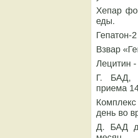
Хепар фо
еды.
Гепатон-2
Взвар «Ге
Лецитин -
Г. БАД,
приема 14
Комплекс
день во в
Д. БАД д
месяц.