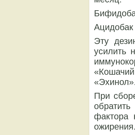
Бифидобак
Ацидобак 
Эту дези
усилить 
иммунок
«Кошачий
«Эхинол»
При сбор
обратить
фактора 
ожирения.