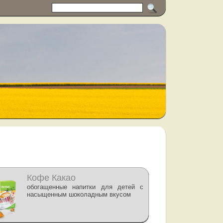
Кофе Какао
обогащенные напитки для детей с
насыщенным шоколадным вкусом