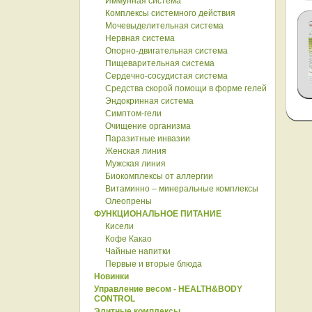
Иммунная система
Комплексы системного действия
Мочевыделительная система
Нервная система
Опорно-двигательная система
Пищеварительная система
Сердечно-сосудистая система
Средства скорой помощи в форме гелей
Эндокринная система
Симптом-гели
Очищение организма
Паразитные инвазии
Женская линия
Мужская линия
Биокомплексы от аллергии
Витаминно – минеральные комплексы
Олеопрены
ФУНКЦИОНАЛЬНОЕ ПИТАНИЕ
Кисели
Кофе Какао
Чайные напитки
Первые и вторые блюда
Новинки
Управление весом - HEALTH&BODY
CONTROL
Элитные комплексы